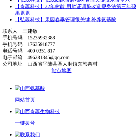
【奇蕊科技】22年树龄 用辨证调势改造瘦身法第三年硕
果累累
【弘蕊科技】果园春季管理很关键 补养氨基酸
联系人：王建敏
手机号码：15235932388
手机号码：17635918777
电话号码：400 0351 817
电子邮箱：496281345@qq.com
公司地址：山西省平陆县圣人涧镇东韩窑村
晋ICP备2020010510号
站点地图
网站首页
一键拨号