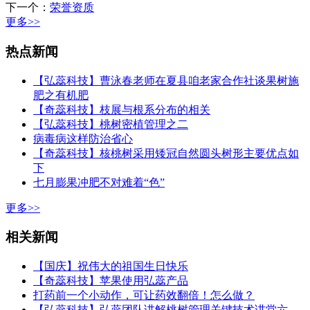
下一个：
荣誉资质
更多>>
热点新闻
【弘蕊科技】曹泳春老师在夏县咱老家合作社谈果树施
肥之有机肥
【奇蕊科技】枝展与根系分布的相关
【弘蕊科技】桃树密植管理之二
病毒病这样防治省心
【奇蕊科技】核桃树采用矮冠自然圆头树形主要优点如
下
七月膨果冲肥不对难着“色”
更多>>
相关新闻
【国庆】祝伟大的祖国生日快乐
【奇蕊科技】苹果使用弘蕊产品
打药前一个小动作，可让药效翻倍！怎么做？
【弘蕊科技】弘蕊团队讲解桃树管理关键技术讲堂六