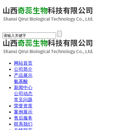
网站首页
公司简介
产品展示
氨基酸
新闻中心
公司动态
常见问题
荣誉资质
案例展示
售后服务
联系我们