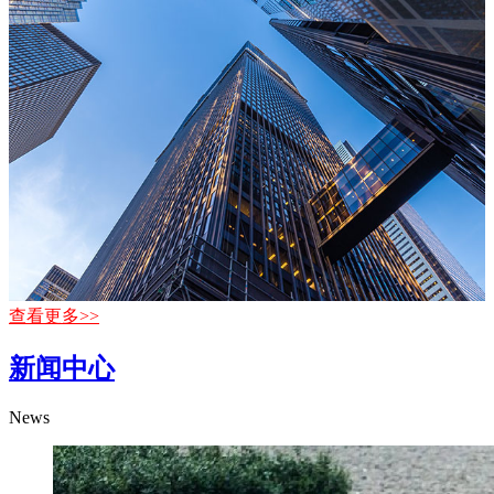
查看更多>>
新闻中心
News