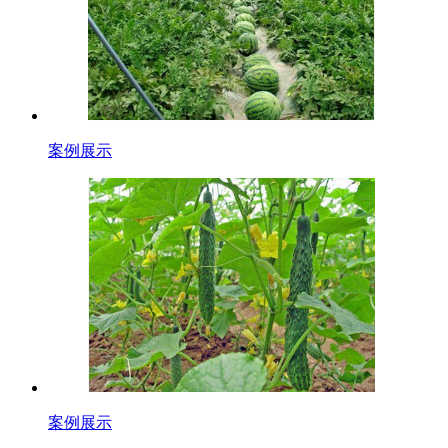
案例展示
案例展示