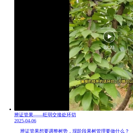
辨证管果——旺弱交接处环切
2025-04-06
辨证管果想要调整树势，现阶段果树管理要做什么？