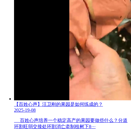
【百姓心声】汪卫刚的果园是如何练成的？
2025-19-08
百姓心声培养一个稳定高产的果园要做些什么？分道
环割旺弱交接处环割消亡牵制枝树下8···