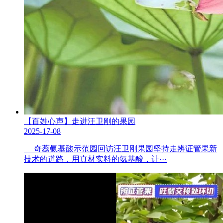
【百姓心声】走进汪卫刚的果园
2025-17-08
奇蕊氨基酸示范园回访汪卫刚果园坚持走辨证管果新
技术的道路，用真材实料的氨基酸，让···