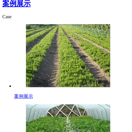
案例展示
Case
案例展示