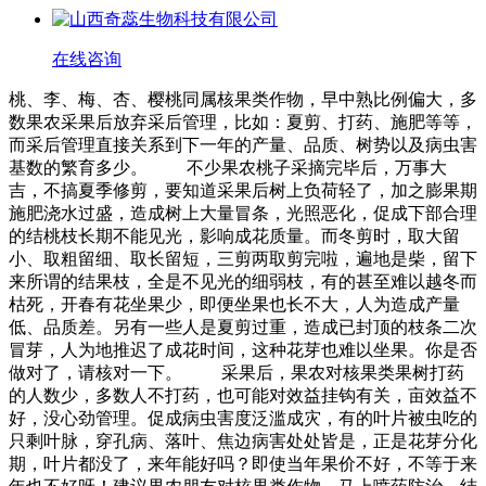
在线咨询
桃、李、梅、杏、樱桃同属核果类作物，早中熟比例偏大，多
数果农采果后放弃采后管理，比如：夏剪、打药、施肥等等，
而采后管理直接关系到下一年的产量、品质、树势以及病虫害
基数的繁育多少。 不少果农桃子采摘完毕后，万事大
吉，不搞夏季修剪，要知道采果后树上负荷轻了，加之膨果期
施肥浇水过盛，造成树上大量冒条，光照恶化，促成下部合理
的结桃枝长期不能见光，影响成花质量。而冬剪时，取大留
小、取粗留细、取长留短，三剪两取剪完啦，遍地是柴，留下
来所谓的结果枝，全是不见光的细弱枝，有的甚至难以越冬而
枯死，开春有花坐果少，即便坐果也长不大，人为造成产量
低、品质差。另有一些人是夏剪过重，造成已封顶的枝条二次
冒芽，人为地推迟了成花时间，这种花芽也难以坐果。你是否
做对了，请核对一下。 采果后，果农对核果类果树打药
的人数少，多数人不打药，也可能对效益挂钩有关，亩效益不
好，没心劲管理。促成病虫害度泛滥成灾，有的叶片被虫吃的
只剩叶脉，穿孔病、落叶、焦边病害处处皆是，正是花芽分化
期，叶片都没了，来年能好吗？即使当年果价不好，不等于来