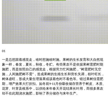
01
一是总想跟着感觉走，啥时想施啥时施。
果树的生长发育和大自然现
象一样，春发，夏长，秋收，冬贮。有些果农不是依据果树需肥时期
施肥，而是按照自己的感觉走，根据劳力忙闲施肥，
树需肥时无空
“
施，人闲施肥树不需
，造成果树的生殖生长和营长失调，枝叶旺长，
”
树体虚旺，形成大量生理落果或该着色时不着色等。错过果树佳需肥
期，增产效果大打折扣。如冬前
月份吸收储存营养于树皮、木质、
9-11
花芽、叶芽及根系中，以供给来年春天开花结果长叶用，而很多果农
却不在此期浇水施肥，影响了养分储存与来年生产。