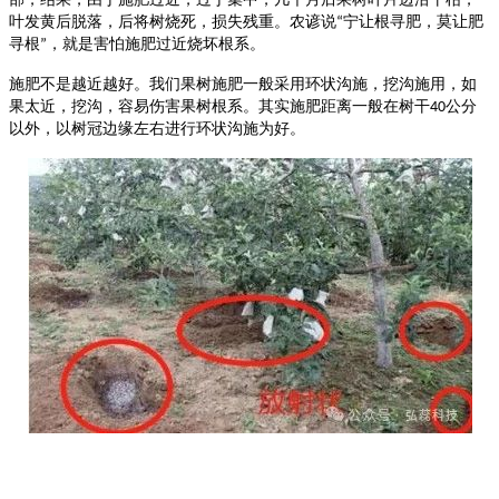
叶发黄后脱落，后将树烧死，损失残重。农谚说
宁让根寻肥，莫让肥
“
寻根
，就是害怕施肥过近烧坏根系。
”
施肥不是越近越好。我们果树施肥一般采用环状沟施，挖沟施用，如
果太近，挖沟，容易伤害果树根系。其实施肥距离一般在树干
公分
40
以外，以树冠边缘左右进行环状沟施为好。