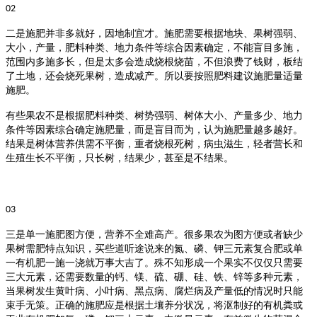
02
二是施肥并非多就好，因地制宜才。
施肥需要根据地块、果树强弱、
大小，产量，肥料种类、地力条件等综合因素确定，不能盲目多施，
范围内多施多长，但是太多会造成烧根烧苗，不但浪费了钱财，板结
了土地，还会烧死果树，造成减产。所以要按照肥料建议施肥量适量
施肥。
有些果农不是根据肥料种类、树势强弱、树体大小、产量多少、地力
条件等因素综合确定施肥量，而是盲目而为，认为施肥量越多越好。
结果是树体营养供需不平衡，重者烧根死树，病虫滋生，轻者营长和
生殖生长不平衡，只长树，结果少，甚至是不结果。
03
三是单一施肥图方便，营养不全难高产。
很多果农为图方便或者缺少
果树需肥特点知识，买些道听途说来的氮、磷、钾三元素复合肥或单
一有机肥一施一浇就万事大吉了。殊不知形成一个果实不仅仅只需要
三大元素，还需要数量的钙、镁、硫、硼、硅、铁、锌等多种元素，
当果树发生黄叶病、小叶病、黑点病、腐烂病及产量低的情况时只能
束手无策。正确的施肥应是根据土壤养分状况，将沤制好的有机粪或