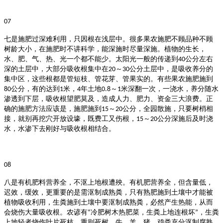
07
七是施肥过深难利用，只因根在浅层中。
很多果农施肥不顾品种不顾
树龄大小，在施肥时不讲科学，能深施时尽量深施。植物的生长，
水、肥、气、热、光一个都不能少。太阳光一般的传递到
公分左右
40
深的土层中，大部分吸收根集中在
～
公分土层中，是吸收养分的
20
30
集中区，这些根都是管短枝、管花芽、管果实的。有些果农施肥施到
公分，有的达到
米，
年土地
～
米深翻一次，一浇水，养分随水
80
1
4
0.8
1
渗透到下层，吸收根望肥莫及，造成人力、肥力、资金三大浪费。正
确的施肥方法应该是，施肥施到
～
公分，全园散施，只要树梢相
15
20
接，就别再挖穴开放设壕，既费工又伤根，
～
公分深施后及时浇
15
20
水，水渗下去刚好与吸收根相结合。
08
八是有机肥料营养全，不沤上地根遭殃。
有机肥营养全，但含量低，
迟效，缓效，更重要的是需沤制成熟粪，只有熟肥施到土壤中才能被
植物吸收利用，生粪施到土壤中要沤制成熟粪，必然产生热能，从而
会烧伤大量吸收根。农谚有
冷肥树木热肥菜，生粪上地连根坏
，生粪
“
”
上地轻者烧伤叶片死枝，重则死树，牛、羊、猪、鸡粪充分沤制腐熟