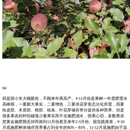
04
四是因小失大顾眼前，不顾来年再高产。
月份是果树一年需肥需水
9-11
高峰期，一要膨大果实，二要增色，三要供花芽形态分化所需，四要
给皮部、木质部、根部、枝条、叶花芽储存养分提供各种营养。但是
很多果农此时怕碰落少量果实而不去施肥浇水，惜果心切，多数果农
把黄金施肥期丢掉而推到
月份甚至来年
月份。据实践推算，
11
2-3
9-10
月底施肥树体储存营养量占到全年的
～
，
月底施肥由于温
80%
85%
11-12