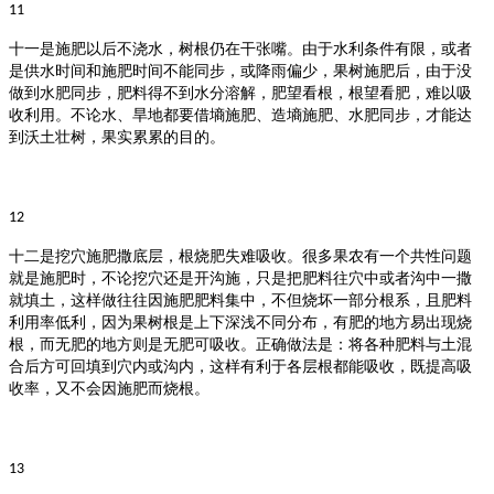
11
十一是施肥以后不浇水，树根仍在干张嘴。
由于水利条件有限，或者
是供水时间和施肥时间不能同步，或降雨偏少，果树施肥后，由于没
做到水肥同步，肥料得不到水分溶解，肥望看根，根望看肥，难以吸
收利用。不论水、旱地都要借墒施肥、造墒施肥、水肥同步，才能达
到沃土壮树，果实累累的目的。
12
十二是挖穴施肥撒底层，根烧肥失难吸收。
很多果农有一个共性问题
就是施肥时，不论挖穴还是开沟施，只是把肥料往穴中或者沟中一撒
就填土，这样做往往因施肥肥料集中，不但烧坏一部分根系，且肥料
利用率低利，因为果树根是上下深浅不同分布，有肥的地方易出现烧
根，而无肥的地方则是无肥可吸收。正确做法是：将各种肥料与土混
合后方可回填到穴内或沟内，这样有利于各层根都能吸收，既提高吸
收率，又不会因施肥而烧根。
13