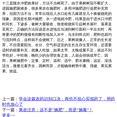
十三是随水冲肥效果好，方法不当树死了。
由于果树树冠不断扩大，
进园施肥困难多，很多果农在施肥时，多用冲施肥进行追肥补充营
养，但因方法不当，常常出现在入水口处有几株甚至几十株被烧死的
现象。原因是长期冲施肥，水一进地就冲肥，结果是由于进水口冲肥
时间长，下渗多，被树大量吸收，致使根烧坏引起树木落叶、落果直
至死亡。正确的方法应该是水进地后当浇到树行面积一半左右时，再
将要冲的肥料慢慢有间断性地加入水中，当水到终点时，肥料也就均
匀流到终点，这样就不会烧根了。总之，果树就像人，正常的生长发
育，不但需要阳光、水分、空气和适宜的生长生存生育环境，还需要
适时的能量补充，就像人吃饭，如果太早、太晚或量不足，就达不到
早吃好，中吃饱，晚吃少的合理饮食之道，人就会得病或早亡。因
而，果树施肥中，定量、定时、温和、适中、肥水兼顾，远近、深浅
适当，微量元素齐全，因树而异，才能确保树势中庸、强健、果实累
累、效益。
上一篇：
学会这篇农药识别口决，再也不担心买假药了，用药
时也放心了
下一篇：
果农注意：这不是“施肥”，而是“施毒”！
更多>>