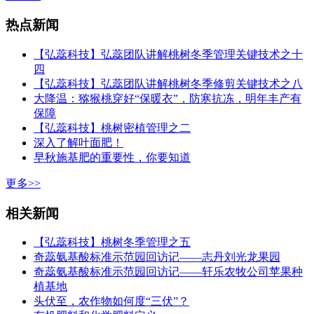
热点新闻
【弘蕊科技】弘蕊团队讲解桃树冬季管理关键技术之十
四
【弘蕊科技】弘蕊团队讲解桃树冬季修剪关键技术之八
大降温：猕猴桃穿好“保暖衣”，防寒抗冻，明年丰产有
保障
【弘蕊科技】桃树密植管理之二
深入了解叶面肥！
早秋施基肥的重要性，你要知道
更多>>
相关新闻
【弘蕊科技】桃树冬季管理之五
奇蕊氨基酸标准示范园回访记——志丹刘光龙果园
奇蕊氨基酸标准示范园回访记——轩乐农牧公司苹果种
植基地
头伏至，农作物如何度“三伏”？