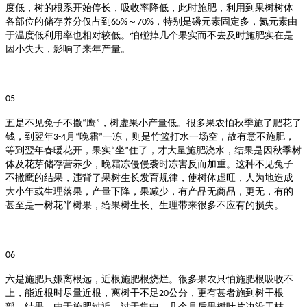
度低，树的根系开始停长，吸收率降低，此时施肥，利用到果树树体
各部位的储存养分仅占到
～
，特别是磷元素固定多，氮元素由
65%
70%
于温度低利用率也相对较低。怕碰掉几个果实而不去及时施肥实在是
因小失大，影响了来年产量。
05
五是不见兔子不撒
鹰
，树虚果小产量低。
很多果农怕秋季施了肥花了
“
”
钱，到翌年
月
晚霜
一冻，则是竹篮打水一场空，故有意不施肥，
3-4
“
”
等到翌年春暖花开，果实
坐
住了，才大量施肥浇水，结果是因秋季树
“
”
体及花芽储存营养少，晚霜冻侵侵袭时冻害反而加重。这种不见兔子
不撒鹰的结果，违背了果树生长发育规律，使树体虚旺，人为地造成
大小年或生理落果，产量下降，果减少，有产品无商品，更无，有的
甚至是一树花半树果，给果树生长、生理带来很多不应有的损失。
06
六是施肥只嫌离根远，近根施肥根烧烂。
很多果农只怕施肥根吸收不
上，能近根时尽量近根，离树干不足
公分，更有甚者施到树干根
20
部，结果，由于施肥过近，过于集中，几个月后果树叶片边沿干枯，