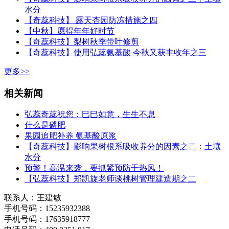
水分
【奇蕊科技】 露天杏园防冻措施之四
【中秋】愿得年年好时节
【奇蕊科技】梨树秋季带叶修剪
【奇蕊科技】使用弘蕊氨基酸 今秋又获丰收年之三
更多>>
相关新闻
弘蕊奇蕊祝您：巳巳如意，生生不息
什么是磷肥
果园追肥补养 氨基酸原浆
【奇蕊科技】影响果树根系吸收养分的因素之二：土壤
水分
预警！高温来袭，要抓紧预防干热风！
【弘蕊科技】郑凯旋老师谈桃树管理建造期之二
联系人：王建敏
手机号码：15235932388
手机号码：17635918777