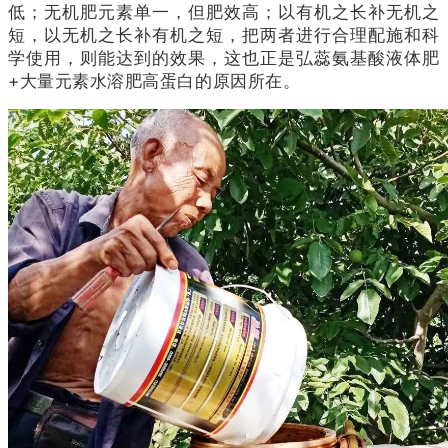
低；无机肥元素单一，但肥效高；以有机之长补无机之
短，以无机之长补有机之短，把两者进行合理配施和科
学使用，则能达到的效果，这也正是弘蕊氨基酸液体肥
+大量元素水溶肥高蛋白的原因所在。