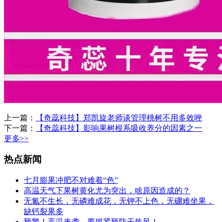
上一篇：
【奇蕊科技】郑凯旋老师谈管理桃树不用多效唑
下一篇：
【奇蕊科技】影响果树根系吸收养分的因素之一
更多>>
热点新闻
七月膨果冲肥不对难着“色”
高温天气下果树黄化尤为突出，啥原因造成的？
无氮不生长，无磷难成花，无钾不上色，无硼难坐果，
缺钙裂果多
预警！高温来袭，要抓紧预防干热风！