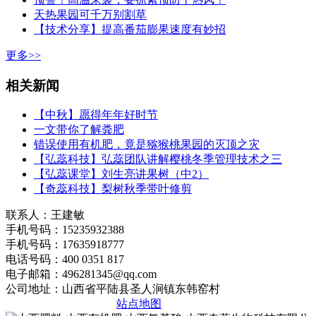
天热果园可千万别割草
【技术分享】提高番茄膨果速度有妙招
更多>>
相关新闻
【中秋】愿得年年好时节
一文带你了解粪肥
错误使用有机肥，竟是猕猴桃果园的灭顶之灾
【弘蕊科技】弘蕊团队讲解樱桃冬季管理技术之三
【弘蕊课堂】刘生亮讲果树（中2）
【奇蕊科技】梨树秋季带叶修剪
联系人：王建敏
手机号码：15235932388
手机号码：17635918777
电话号码：400 0351 817
电子邮箱：496281345@qq.com
公司地址：山西省平陆县圣人涧镇东韩窑村
晋ICP备2020010510号
站点地图