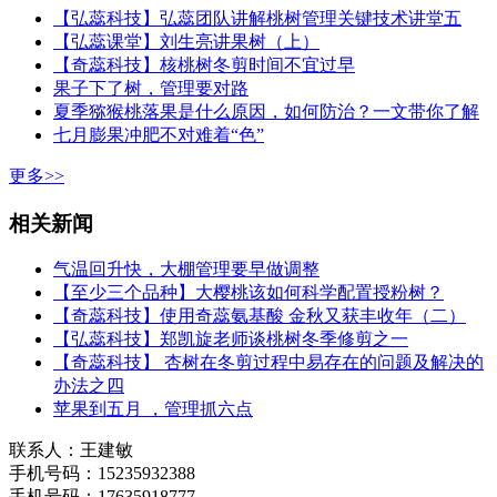
【弘蕊科技】弘蕊团队讲解桃树管理关键技术讲堂五
【弘蕊课堂】刘生亮讲果树（上）
【奇蕊科技】核桃树冬剪时间不宜过早
果子下了树，管理要对路
夏季猕猴桃落果是什么原因，如何防治？一文带你了解
七月膨果冲肥不对难着“色”
更多>>
相关新闻
气温回升快，大棚管理要早做调整
【至少三个品种】大樱桃该如何科学配置授粉树？
【奇蕊科技】使用奇蕊氨基酸 金秋又获丰收年（二）
【弘蕊科技】郑凯旋老师谈桃树冬季修剪之一
【奇蕊科技】 杏树在冬剪过程中易存在的问题及解决的
办法之四
苹果到五月 ，管理抓六点
联系人：王建敏
手机号码：15235932388
手机号码：17635918777