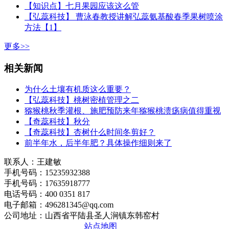
【知识点】七月果园应该这么管
【弘蕊科技】 曹泳春教授讲解弘蕊氨基酸春季果树喷涂
方法【1】
更多>>
相关新闻
为什么土壤有机质这么重要？
【弘蕊科技】桃树密植管理之二
猕猴桃秋季灌根、施肥预防来年猕猴桃溃疡病值得重视
【奇蕊科技】秋分
【奇蕊科技】杏树什么时间冬剪好？
前半年水，后半年肥？具体操作细则来了
联系人：王建敏
手机号码：15235932388
手机号码：17635918777
电话号码：400 0351 817
电子邮箱：496281345@qq.com
公司地址：山西省平陆县圣人涧镇东韩窑村
晋ICP备2020010510号
站点地图