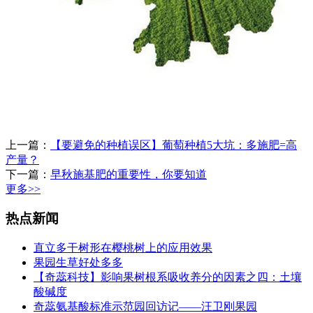
上一篇：
【要避免的种植误区】葡萄种植5大坑：多施肥=高
产量？
下一篇：
早秋施基肥的重要性，你要知道
更多>>
热点新闻
直立多干树形在樱桃树上的应用效果
果园生草好处多多
【奇蕊科技】影响果树根系吸收养分的因素之四：土壤
酸碱度
奇蕊氨基酸标准示范园回访记——汪卫刚果园