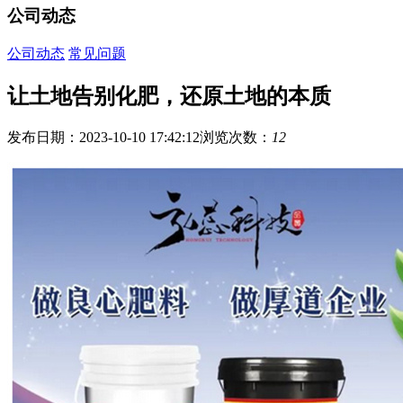
公司动态
公司动态
常见问题
让土地告别化肥，还原土地的本质
发布日期：2023-10-10 17:42:12
浏览次数：
12