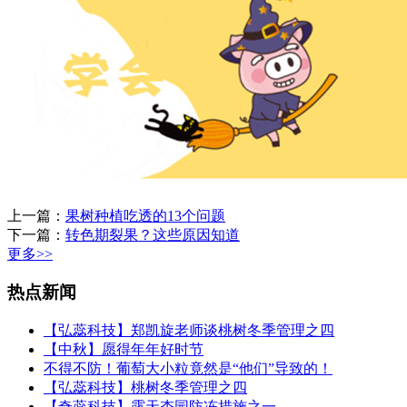
上一篇：
果树种植吃透的13个问题
下一篇：
转色期裂果？这些原因知道
更多>>
热点新闻
【弘蕊科技】郑凯旋老师谈桃树冬季管理之四
【中秋】愿得年年好时节
不得不防！葡萄大小粒竟然是“他们”导致的！
【弘蕊科技】桃树冬季管理之四
【奇蕊科技】露天杏园防冻措施之一