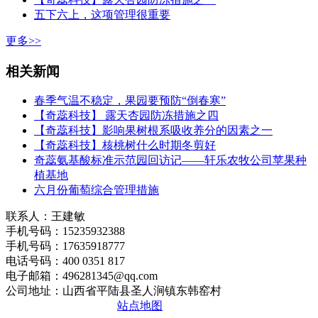
五下六上，这项管理很重要
更多>>
相关新闻
春季气温不稳定，果园要预防“倒春寒”
【奇蕊科技】 露天杏园防冻措施之四
【奇蕊科技】影响果树根系吸收养分的因素之一
【奇蕊科技】核桃树什么时期冬剪好
奇蕊氨基酸标准示范园回访记——轩乐农牧公司苹果种
植基地
六月份葡萄综合管理措施
联系人：王建敏
手机号码：15235932388
手机号码：17635918777
电话号码：400 0351 817
电子邮箱：496281345@qq.com
公司地址：山西省平陆县圣人涧镇东韩窑村
晋ICP备2020010510号
站点地图