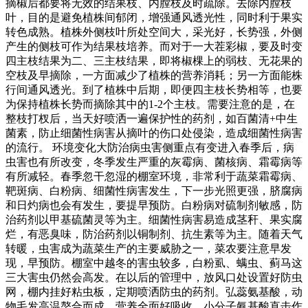
摘椒后都要将无效的结果枝、内膛枝及时疏除。去除内膛枝
叶，目的是避免植株间郁闭，增强通风透光性，同时利于果实
转色成熟。植株外侧枝叶所处空间大，采光好，长势强，外侧
产生的侧枝可作为结果枝培养。而对于一大茬彩椒，要及时变
四主枝结果为二、三主枝结果，即将椒棵上的弱枝、无花果的
空枝及早摘除，一方面减少了植株的营养消耗；另一方面能株
行间通风透光。到了植株中后期，即便四主枝长势相等，也要
为保持植株长势而摘除其中的1-2个主枝。需要注意的是，在
整枝打杈后，当天好喷洒一遍保护性的药剂，如百菌清+中生
菌素，防止细菌性病害从摘叶的伤口处侵染，造成细菌性病害
的流行。 环境变化大防治病虫害侧重点有变进入春季后，病
虫害也有所改变，冬季发生严重的灰霉病、菌核病、霜霉病等
有所减轻。春季忽干忽湿的棚室环境，非常利于蔬菜霜霉病、
靶斑病、白粉病、细菌性病害发生，下一步光照更强，脐腐病
和日灼病也会有发生，要提早预防。白粉病对硫制剂敏感，防
治药剂以甲基硫菌灵等为主。细菌性病害易造成茎秆、果实腐
烂，有恶臭味，防治药剂以铜制剂、抗生素等为主。随着天气
转暖，虫害成为蔬菜生产的主要威胁之一，菜农要注意早发
现，早预防。棚室中越冬的害虫较多，白粉虱、螨虫、蓟马这
三大害虫仍然会高发。在以后的管理中，放风口处设置好防虫
网，棚内挂好粘虫板，定期喷洒防虫的药剂。弘蕊氨基酸，动
物毛发高温螯合而成，营养全面好吸收，小分子氨基酸直击作