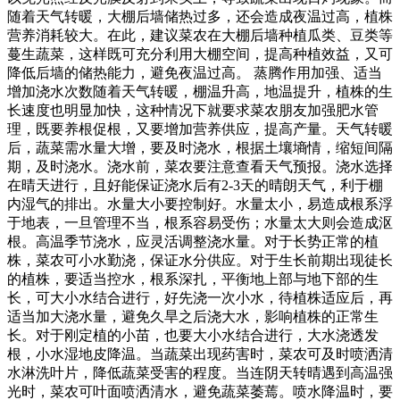
随着天气转暖，大棚后墙储热过多，还会造成夜温过高，植株
营养消耗较大。在此，建议菜农在大棚后墙种植瓜类、豆类等
蔓生蔬菜，这样既可充分利用大棚空间，提高种植效益，又可
降低后墙的储热能力，避免夜温过高。 蒸腾作用加强、适当
增加浇水次数随着天气转暖，棚温升高，地温提升，植株的生
长速度也明显加快，这种情况下就要求菜农朋友加强肥水管
理，既要养根促根，又要增加营养供应，提高产量。天气转暖
后，蔬菜需水量大增，要及时浇水，根据土壤墒情，缩短间隔
期，及时浇水。浇水前，菜农要注意查看天气预报。浇水选择
在晴天进行，且好能保证浇水后有2-3天的晴朗天气，利于棚
内湿气的排出。水量大小要控制好。水量太小，易造成根系浮
于地表，一旦管理不当，根系容易受伤；水量太大则会造成沤
根。高温季节浇水，应灵活调整浇水量。对于长势正常的植
株，菜农可小水勤浇，保证水分供应。对于生长前期出现徒长
的植株，要适当控水，根系深扎，平衡地上部与地下部的生
长，可大小水结合进行，好先浇一次小水，待植株适应后，再
适当加大浇水量，避免久旱之后浇大水，影响植株的正常生
长。对于刚定植的小苗，也要大小水结合进行，大水浇透发
根，小水湿地皮降温。当蔬菜出现药害时，菜农可及时喷洒清
水淋洗叶片，降低蔬菜受害的程度。当连阴天转晴遇到高温强
光时，菜农可叶面喷洒清水，避免蔬菜萎蔫。喷水降温时，要