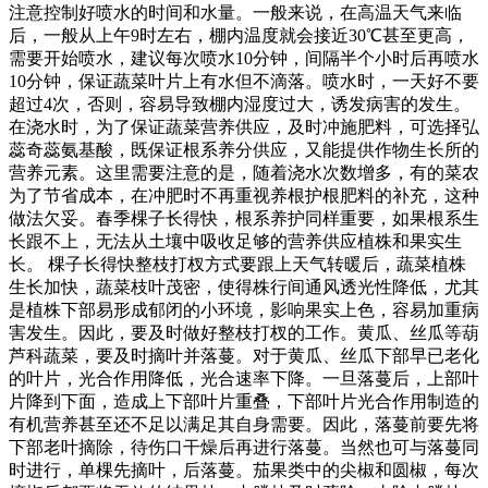
注意控制好喷水的时间和水量。一般来说，在高温天气来临
后，一般从上午9时左右，棚内温度就会接近30℃甚至更高，
需要开始喷水，建议每次喷水10分钟，间隔半个小时后再喷水
10分钟，保证蔬菜叶片上有水但不滴落。喷水时，一天好不要
超过4次，否则，容易导致棚内湿度过大，诱发病害的发生。
在浇水时，为了保证蔬菜营养供应，及时冲施肥料，可选择弘
蕊奇蕊氨基酸，既保证根系养分供应，又能提供作物生长所的
营养元素。这里需要注意的是，随着浇水次数增多，有的菜农
为了节省成本，在冲肥时不再重视养根护根肥料的补充，这种
做法欠妥。春季棵子长得快，根系养护同样重要，如果根系生
长跟不上，无法从土壤中吸收足够的营养供应植株和果实生
长。 棵子长得快整枝打杈方式要跟上天气转暖后，蔬菜植株
生长加快，蔬菜枝叶茂密，使得株行间通风透光性降低，尤其
是植株下部易形成郁闭的小环境，影响果实上色，容易加重病
害发生。因此，要及时做好整枝打杈的工作。黄瓜、丝瓜等葫
芦科蔬菜，要及时摘叶并落蔓。对于黄瓜、丝瓜下部早已老化
的叶片，光合作用降低，光合速率下降。一旦落蔓后，上部叶
片降到下面，造成上下部叶片重叠，下部叶片光合作用制造的
有机营养甚至还不足以满足其自身需要。因此，落蔓前要先将
下部老叶摘除，待伤口干燥后再进行落蔓。当然也可与落蔓同
时进行，单棵先摘叶，后落蔓。茄果类中的尖椒和圆椒，每次