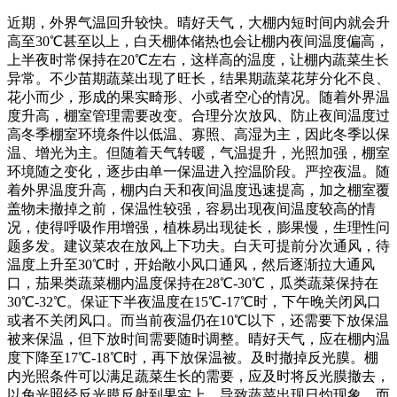
近期，外界气温回升较快。晴好天气，大棚内短时间内就会升
高至30℃甚至以上，白天棚体储热也会让棚内夜间温度偏高，
上半夜时常保持在20℃左右，这样高的温度，让棚内蔬菜生长
异常。不少苗期蔬菜出现了旺长，结果期蔬菜花芽分化不良、
花小而少，形成的果实畸形、小或者空心的情况。随着外界温
度升高，棚室管理需要改变。合理分次放风、防止夜间温度过
高冬季棚室环境条件以低温、寡照、高湿为主，因此冬季以保
温、增光为主。但随着天气转暖，气温提升，光照加强，棚室
环境随之变化，逐步由单一保温进入控温阶段。严控夜温。随
着外界温度升高，棚内白天和夜间温度迅速提高，加之棚室覆
盖物未撤掉之前，保温性较强，容易出现夜间温度较高的情
况，使得呼吸作用增强，植株易出现徒长，膨果慢，生理性问
题多发。建议菜农在放风上下功夫。白天可提前分次通风，待
温度上升至30℃时，开始敞小风口通风，然后逐渐拉大通风
口，茄果类蔬菜棚内温度保持在28℃-30℃，瓜类蔬菜保持在
30℃-32℃。保证下半夜温度在15℃-17℃时，下午晚关闭风口
或者不关闭风口。而当前夜温仍在10℃以下，还需要下放保温
被来保温，但下放时间需要随时调整。晴好天气，应在棚内温
度下降至17℃-18℃时，再下放保温被。及时撤掉反光膜。棚
内光照条件可以满足蔬菜生长的需要，应及时将反光膜撤去，
以免光照经反光膜反射到果实上，导致蔬菜出现日灼现象。而