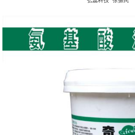
弘蕊科技 张振民