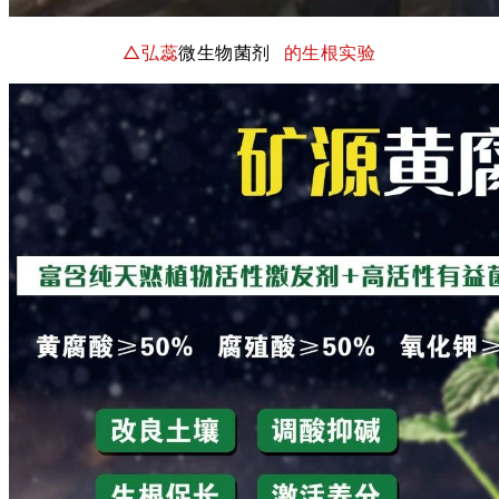
△弘蕊
微生物菌剂
的生根实验