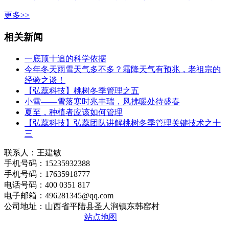
更多>>
相关新闻
一底顶十追的科学依据
今年冬天雨雪天气多不多？霜降天气有预兆，老祖宗的
经验之谈！
【弘蕊科技】桃树冬季管理之五
小雪——雪落寒时兆丰瑞，风拂暖处待盛春
夏至，种植者应该如何管理
【弘蕊科技】弘蕊团队讲解桃树冬季管理关键技术之十
三
联系人：王建敏
手机号码：15235932388
手机号码：17635918777
电话号码：400 0351 817
电子邮箱：496281345@qq.com
公司地址：山西省平陆县圣人涧镇东韩窑村
晋ICP备2020010510号
站点地图