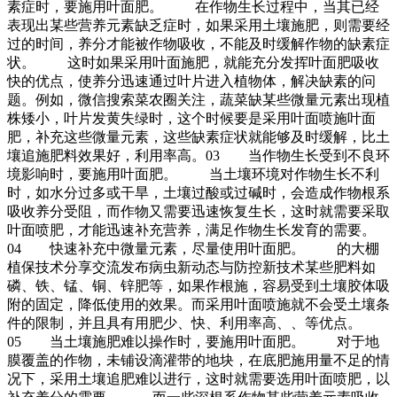
素症时，要施用叶面肥。 在作物生长过程中，当其已经
表现出某些营养元素缺乏症时，如果采用土壤施肥，则需要经
过的时间，养分才能被作物吸收，不能及时缓解作物的缺素症
状。 这时如果采用叶面施肥，就能充分发挥叶面肥吸收
快的优点，使养分迅速通过叶片进入植物体，解决缺素的问
题。例如，微信搜索菜农圈关注，蔬菜缺某些微量元素出现植
株矮小，叶片发黄失绿时，这个时候要是采用叶面喷施叶面
肥，补充这些微量元素，这些缺素症状就能够及时缓解，比土
壤追施肥料效果好，利用率高。03 当作物生长受到不良环
境影响时，要施用叶面肥。 当土壤环境对作物生长不利
时，如水分过多或干旱，土壤过酸或过碱时，会造成作物根系
吸收养分受阻，而作物又需要迅速恢复生长，这时就需要采取
叶面喷肥，才能迅速补充营养，满足作物生长发育的需要。
04 快速补充中微量元素，尽量使用叶面肥。 的大棚
植保技术分享交流发布病虫新动态与防控新技术某些肥料如
磷、铁、锰、铜、锌肥等，如果作根施，容易受到土壤胶体吸
附的固定，降低使用的效果。而采用叶面喷施就不会受土壤条
件的限制，并且具有用肥少、快、利用率高、、等优点。
05 当土壤施肥难以操作时，要施用叶面肥。 对于地
膜覆盖的作物，未铺设滴灌带的地块，在底肥施用量不足的情
况下，采用土壤追肥难以进行，这时就需要选用叶面喷肥，以