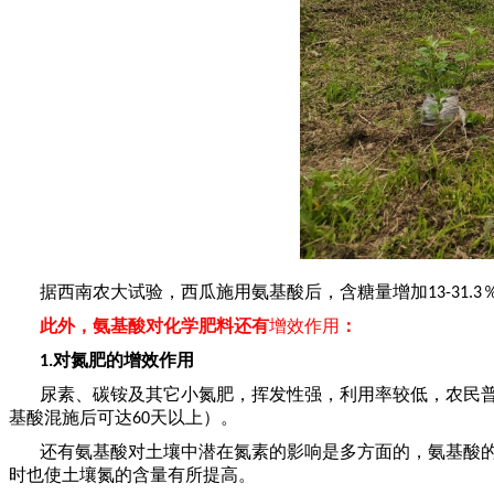
据西南农大试验，西瓜施用氨基酸后，含糖量增加
13-31.3
此外，氨基酸对化学肥料还有
增效作用
：
对氮肥的增效作用
1.
尿素、碳铵及其它小氮肥，挥发性强，利用率较低，农民
基酸混施后可达
天以上）。
60
还有氨基酸对土壤中潜在氮素的影响是多方面的，氨基酸
时也使土壤氮的含量有所提高。