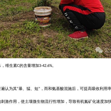
％，维生素
的含量增加
。
C
3-42.6%
普遍认为其
暴、猛、短
，而和氨基酸混施后，可提高吸收利用
“
”
的刺激作用，使土壤微生物流行性增加，导致有机氮矿化速度加