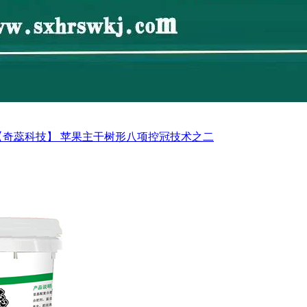
【奇蕊科技】 苹果主干树形八项控冠技术之二