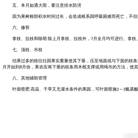
五、本月如遇大雨，要注意排水防涝
因为果树根部积水时间过长，会造成根系因呼吸困难而死亡，不但
六、修剪
拿枝、拉枝和除萌
除上月拿枝、拉枝外，
月全月均可进行。拿枝
7
七、顶枝、吊枝
结果过多的枝往往因果实重量使其下垂，压至地面或与下面的枝条
月开始到
月份，果农应将下垂的枝条用木棍支撑或用绳吊的方法，使
8
八、其他辅助管理
叶面喷肥
高温、干旱又无灌水条件的果园，可叶面喷施
～
氨基
2
3