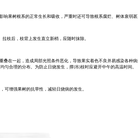
影响果树根系的正常生长和吸收，严重时还可导致根系腐烂、树体衰弱甚
、拉枝后，枝背上发生直立新梢，应随时抹除。
重叠在一起，造成局部光照条件恶化，导致果实着色不良并易感染各种病
其均匀合理的分布。为防止日烧发生，撑
吊
枝时应避开中午的高温时间。
(
)
酸，可增强果树的抗旱性，减轻日烧病的发生。