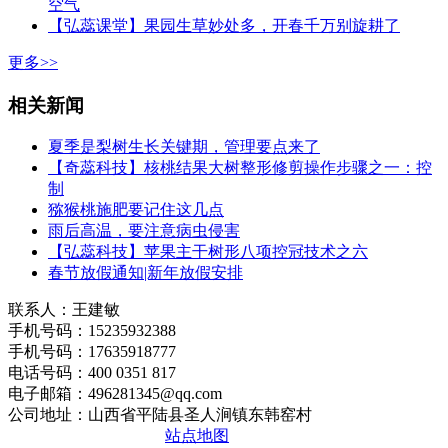
空气
【弘蕊课堂】果园生草妙处多，开春千万别旋耕了
更多>>
相关新闻
夏季是梨树生长关键期，管理要点来了
【奇蕊科技】核桃结果大树整形修剪操作步骤之一：控
制
猕猴桃施肥要记住这几点
雨后高温，要注意病虫侵害
【弘蕊科技】苹果主干树形八项控冠技术之六
春节放假通知|新年放假安排
联系人：王建敏
手机号码：15235932388
手机号码：17635918777
电话号码：400 0351 817
电子邮箱：496281345@qq.com
公司地址：山西省平陆县圣人涧镇东韩窑村
晋ICP备2020010510号
站点地图