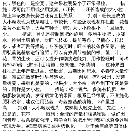
皮，黑色的，是空壳，这种果粒明显小于正常果粒。 措
施：尽可能不用或少用激素。6旺长 旺长造成的大小粒，
与上年该枝条长势过旺有直接关系。 判别：旺长造成的
大小粒表现为枝条粗壮，节较长，有些还表现花序扭曲，花蕾
发育不正常等，大粒有种子，特别大，小粒很小，而且坐果
少。 措施：首先是控制氮肥的施用、多施生物肥，少浇
水、控制土壤偏旱。对旺长枝条，提前弓条，早摘心，拧枝
条，或者环割等措施；冬季修剪时，旺长的枝条多留芽。 使
用弘蕊氨基酸进行追肥，可以有效调节植物的根、茎、叶、
花、果的生长，还可以提升作物抗逆能力。用作控旺时，可稀
释50-80倍，进行叶面喷施，效果佳。7长势弱 这种果园
往往是上年产量过高、受肥害、后期田间积水、冬春季大量伤
根、霜霉病致落叶过早等造成。 判别：有些果园，发芽
后树黄，果穗也是黄的，坐果少，大小粒，有些到下年还是黄
的，同样是大小粒。 措施：松土透气、多施有机肥、生
物肥恢复树势。发芽后黄化的果园，根系已经很弱，不宜施化
肥和浇水，建议使用弘蕊、奇蕊氨基酸喷施。 8产量过
高 判别：大小粒表现为，成熟期大粒先上色、先红，小
粒是的、花串。 措施：合理的产量和枝条密度，做好田
间管理，枝条摆布合理，科学合理的肥水管理都可以避免这种
情况发生。9病毒病感染或树势退化 对于像巨峰等四倍体