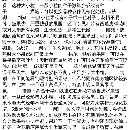
多。这种大小粒，一般小粒的种子数量少或没有种
子。 措施：可以更换品种或作无核化处理。2缺
硼 判别：一般小粒果没有种子或一粒种子，花帽不易
掉，坐果少；严重缺硼的果园，还可以见叶片有西瓜皮样花叶
或对太阳照有花斑，生长迟缓，新梢生长慢。 措施：缺
硼的葡萄好在采果后叶片喷施硼肥；严重果园，可以间隔10天
喷一次，连续喷1-2次。此外，也可以在葡萄花序分离期使用
硼肥。3缺锌 判别：生长迟缓、坐果少，花帽不易掉，成
熟时大小果都能正常上色。 措施：缺锌的果园，可以在
采果后至落叶前15天叶面喷施锌肥；也可以在开花前后叶面喷
施2-3次锌肥。 4花期不良天气 花期的低温阴雨天气或高
温干旱天气，都可以致授粉不良，坐果少，大小粒。 判
别：在田间能看到哑铃型的果穗。低温阴雨在南方地区比较多
见；在北方，一旦遇上高温天气，就会出现大量落果现
象。 措施：高温干旱可以通过在开花前适当浇水来缓
解。一旦已经形成大小粒，可以考虑舍弃茬果，留二茬果。如
果本地天气经年不利于授粉坐果的话，可以考虑实行无核化栽
培。5激素施用不当 判别：拉长花序时施药过晚，会造成
果粒像火柴头那么大，到成熟都不会掉；花期施坐果药不当，
会导致果粒小，串紧，果粒不会正常膨大，有些还表现穗轴加
粗等；谢花后应用膨大剂类激素过早，造成种子败育，有种