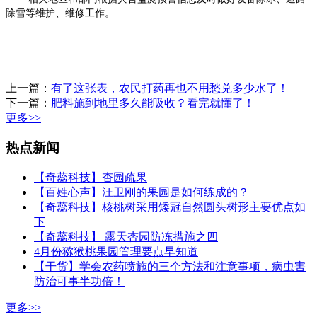
除雪等维护、维修工作。
上一篇：
有了这张表，农民打药再也不用愁兑多少水了！
下一篇：
肥料施到地里多久能吸收？看完就懂了！
更多>>
热点新闻
【奇蕊科技】杏园疏果
【百姓心声】汪卫刚的果园是如何练成的？
【奇蕊科技】核桃树采用矮冠自然圆头树形主要优点如
下
【奇蕊科技】 露天杏园防冻措施之四
4月份猕猴桃果园管理要点早知道
【干货】学会农药喷施的三个方法和注意事项，病虫害
防治可事半功倍！
更多>>