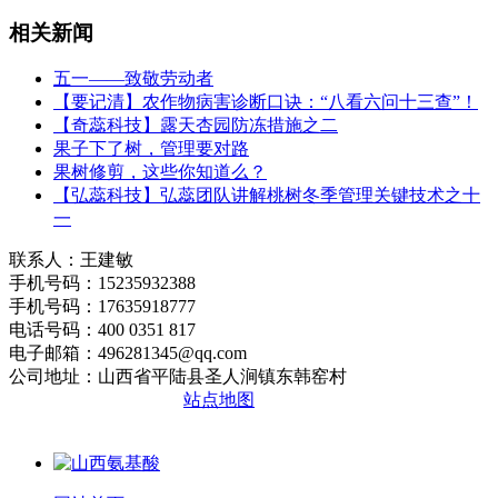
相关新闻
五一——致敬劳动者
​【要记清】农作物病害诊断口诀：“八看六问十三查”！
【奇蕊科技】露天杏园防冻措施之二
果子下了树，管理要对路
果树修剪，这些你知道么？
【弘蕊科技】弘蕊团队讲解桃树冬季管理关键技术之十
一
联系人：王建敏
手机号码：15235932388
手机号码：17635918777
电话号码：400 0351 817
电子邮箱：496281345@qq.com
公司地址：山西省平陆县圣人涧镇东韩窑村
晋ICP备2020010510号
站点地图