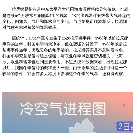
拉尼娜是指赤道中东太平洋大范围海表温度持续异常偏低，也就
是连续
个月较常年偏低
的现象，
它的出现常伴有热带大气环流的
6
0.5℃
变化，例如风、气压和降水量的变化。与厄尔尼诺现象相反，拉尼娜
对气候有相对短暂的降温效应。
据统计，
年至今发生了
次拉尼娜事件，
年以前拉尼娜
1951
15
1986
事件的当年，我国冬季均为冷冬，但在变暖的背景下，
年以后拉
1986
尼娜事件当年，出现暖冬的频率增加。拉尼娜其实并不意味着冷冬。
我国冬季究竟是偏冷还是偏暖，与东亚冬季风强度密切相关，北海
冰、欧亚积雪等也起到重要作用。
不过从统计数据来看，出现拉尼娜
以后，我国冬季偏冷的概率更大一些。由于今年的拉尼娜可能是一个
较弱的事件，它会在多大程度上影响这个冬季的气温，还有待观察。