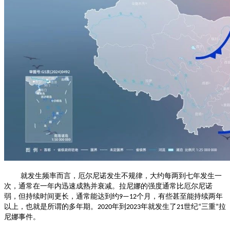
就发生频率而言，厄尔尼诺发生不规律，大约每两到七年发生一
次，通常在一年内迅速成熟并衰减。拉尼娜的强度通常比厄尔尼诺
弱，但持续时间更长，通常能达到约
个月，有些甚至能持续两年
9—12
以上，也就是所谓的多年期。
年到
年就发生了
世纪
三重
拉
2020
2023
21
“
”
尼娜事件。