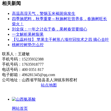
相关新闻
高温高湿天气，警惕玉米褐斑病发生
四季施肥料，秋季重要～秋施树壮营养多，春施树旺长
柴火！
刘全保：一年之计在于春，果树春管要细心
一文解析果树裂果
【弘蕊科技】 苹果主干树形八项控冠技术之四 摘心去叶
桃树控树势怎么控
联系人：王建敏
手机号码：15235932388
手机号码：17635918777
电话号码：400 0351 817
电子邮箱：496281345@qq.com
公司地址：山西省平陆县圣人涧镇东韩窑村
晋ICP备2020010510号
站点地图
网站首页