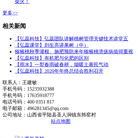
柴火！
更多>>
相关新闻
【弘蕊科技】弘蕊团队讲解桃树管理关键技术讲堂五
【弘蕊课堂】刘生亮讲果树（中）
猕猴桃秋季灌根、施肥预防来年猕猴桃溃疡病值得重视
【弘蕊科技】有机肥与化肥的区别
【雨水】一犁春雨破春耕，烟暖土膏民气动
【弘蕊科技】2020年年终总结会胜利召开
联系人：王建敏
手机号码：15235932388
手机号码：17635918777
电话号码：400 0351 817
电子邮箱：496281345@qq.com
公司地址：山西省平陆县圣人涧镇东韩窑村
晋ICP备2020010510号
站点地图