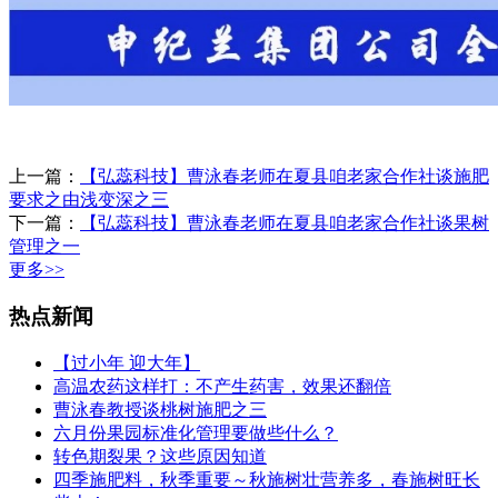
上一篇：
【弘蕊科技】曹泳春老师在夏县咱老家合作社谈施肥
要求之由浅变深之三
下一篇：
【弘蕊科技】曹泳春老师在夏县咱老家合作社谈果树
管理之一
更多>>
热点新闻
【过小年 迎大年】
高温农药这样打：不产生药害，效果还翻倍
曹泳春教授谈桃树施肥之三
六月份果园标准化管理要做些什么？
转色期裂果？这些原因知道
四季施肥料，秋季重要～秋施树壮营养多，春施树旺长