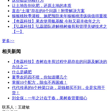
这些都是伤根行为
让土地告别化肥，还原土地的本质
直击“土壤”存在的8个问题！附带解决方案
猕猴桃秋季灌根、施肥预防来年猕猴桃溃疡病值得重视
【奇蕊科技】果农使用氨基酸 今秋又获丰收年之六
【弘蕊科技】弘蕊团队讲解桃树修剪和管理关键技术之
【一】
更多>>
相关新闻
【奇蕊科技】杏树在冬剪过程中易存在的问题及解决的
办法之二
什么是磷肥
夏季农药四不喷，你知道哪几个
掌握10个配方，除虫不再困难！
代代传承的6个种菜口诀，花钱都买不到，全是实用干
货！
刘全保：一年之计在于春，果树春管要细心
联系人：王建敏