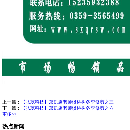
上一篇：
【弘蕊科技】郑凯旋老师谈桃树冬季修剪之三
下一篇：
【弘蕊科技】郑凯旋老师谈桃树冬季修剪之六
更多>>
热点新闻