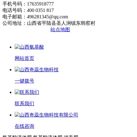
手机号码：17635918777
电话号码：400 0351 817
电子邮箱：496281345@qq.com
公司地址：山西省平陆县圣人涧镇东韩窑村
晋ICP备2020010510号
站点地图
网站首页
一键拨号
联系我们
在线咨询