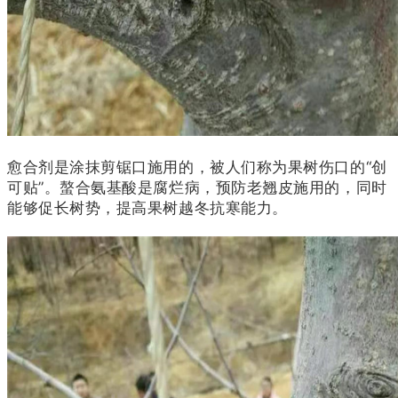
愈合剂是涂抹剪锯口施用的，被人们称为果树伤口的“创
可贴”。螯合氨基酸是腐烂病，预防老翘皮施用的，同时
能够促长树势，提高果树越冬抗寒能力。