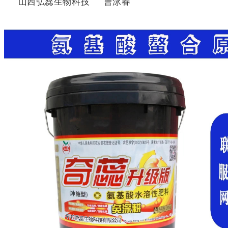
山西弘蕊生物科技 曹泳春