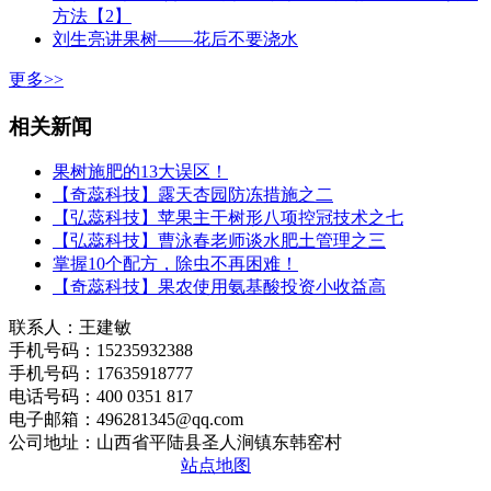
方法【2】
刘生亮讲果树——花后不要浇水
更多>>
相关新闻
果树施肥的13大误区！
【奇蕊科技】露天杏园防冻措施之二
【弘蕊科技】苹果主干树形八项控冠技术之七
【弘蕊科技】曹泳春老师谈水肥土管理之三
掌握10个配方，除虫不再困难！
【奇蕊科技】果农使用氨基酸投资小收益高
联系人：王建敏
手机号码：15235932388
手机号码：17635918777
电话号码：400 0351 817
电子邮箱：496281345@qq.com
公司地址：山西省平陆县圣人涧镇东韩窑村
晋ICP备2020010510号
站点地图