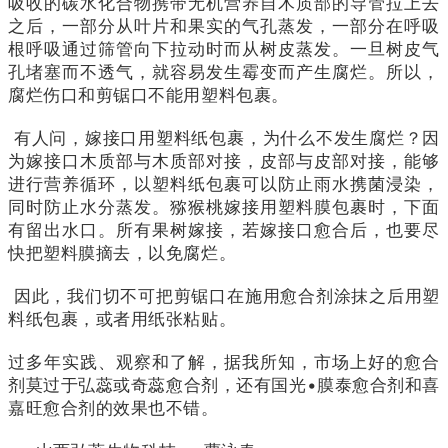
吸收的碳水化合物携带无机营养自木质部的导管拉上去
之后，一部分从叶片和果实的气孔蒸发，一部分在呼吸
根呼吸通过筛管向下拉动时而从树皮蒸发。一旦树皮气
孔堵塞而不透气，就容易发生霉变而产生腐烂。所以，
腐烂伤口和剪锯口不能用塑料包裹。
有人问，嫁接口用塑料纸包裹，为什么不发生腐烂？因
为嫁接口木质部与木质部对接，皮部与皮部对接，能够
进行营养循环，以塑料纸包裹可以防止雨水携菌浸染，
同时防止水分蒸发。猕猴桃嫁接用塑料膜包裹时，下面
有留出水口。所有果树嫁接，若嫁接口愈合后，也要尽
快把塑料膜摘去，以免腐烂。
因此，我们切不可把剪锯口在施用愈合剂涂抹之后用塑
料纸包裹，或者用纸张粘贴。
过多年实践、观察和了解，据我所知，市场上好的愈合
剂莫过于弘蕊或奇蕊愈合剂，还有国光•膜泰愈合剂和喜
嘉旺愈合剂的效果也不错。