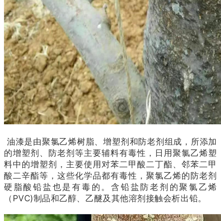
油漆是由聚氯乙烯树脂、增塑剂和防老剂组成，所添加
的增塑剂、防老剂等主要辅料有毒性，日用聚氯乙烯塑
料中的增塑剂，主要使用对苯二甲酸二丁酯、邻苯二甲
酸二辛酯等，这些化学品都有毒性，聚氯乙烯的防老剂
硬脂酸铅盐也是有毒的。含铅盐防老剂的聚氯乙烯
（PVC)制品和乙醇、乙醚及其他溶剂接触会析出铅。