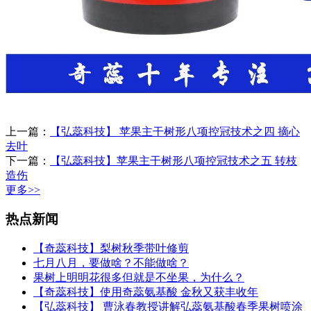
上一篇：
【弘蕊科技】 苹果主干树形八项控冠技术之四 摘心
去叶
下一篇：
【弘蕊科技】苹果主干树形八项控冠技术之五 转枝
造伤
更多>>
热点新闻
【奇蕊科技】梨树秋季带叶修剪
七月八月，要做啥？不能做啥？
果树上明明花很多但就是不坐果，为什么？
【奇蕊科技】使用奇蕊氨基酸 金秋又获丰收年
【弘蕊科技】 曹泳春教授讲解弘蕊氨基酸春季果树喷涂