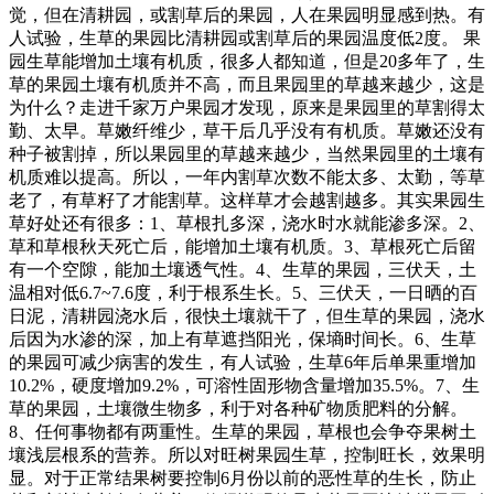
觉，但在清耕园，或割草后的果园，人在果园明显感到热。有
人试验，生草的果园比清耕园或割草后的果园温度低2度。 果
园生草能增加土壤有机质，很多人都知道，但是20多年了，生
草的果园土壤有机质并不高，而且果园里的草越来越少，这是
为什么？走进千家万户果园才发现，原来是果园里的草割得太
勤、太早。草嫩纤维少，草干后几乎没有有机质。草嫩还没有
种子被割掉，所以果园里的草越来越少，当然果园里的土壤有
机质难以提高。所以，一年内割草次数不能太多、太勤，等草
老了，有草籽了才能割草。这样草才会越割越多。其实果园生
草好处还有很多：1、草根扎多深，浇水时水就能渗多深。2、
草和草根秋天死亡后，能增加土壤有机质。3、草根死亡后留
有一个空隙，能加土壤透气性。4、生草的果园，三伏天，土
温相对低6.7~7.6度，利于根系生长。5、三伏天，一日晒的百
日泥，清耕园浇水后，很快土壤就干了，但生草的果园，浇水
后因为水渗的深，加上有草遮挡阳光，保墒时间长。6、生草
的果园可减少病害的发生，有人试验，生草6年后单果重增加
10.2%，硬度增加9.2%，可溶性固形物含量增加35.5%。7、生
草的果园，土壤微生物多，利于对各种矿物质肥料的分解。
8、任何事物都有两重性。生草的果园，草根也会争夺果树土
壤浅层根系的营养。所以对旺树果园生草，控制旺长，效果明
显。对于正常结果树要控制6月份以前的恶性草的生长，防止