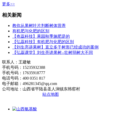
更多>>
相关新闻
教你从果树叶片判断树体营养
有机肥与化肥的区别
【奇蕊科技】果园秋季施肥是的
【弘蕊科技】有机肥与化肥的区别
【刘生亮讲果树】直立多干树形已经成功的案例
【弘蕊课堂】刘生亮讲果树--壮树弱树大不同
联系人：王建敏
手机号码：15235932388
手机号码：17635918777
电话号码：400 0351 817
电子邮箱：496281345@qq.com
公司地址：山西省平陆县圣人涧镇东韩窑村
晋ICP备2020010510号
站点地图