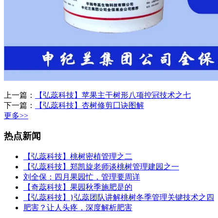
上一篇：
【弘蕊科技】苹果主干树形八项控冠技术之七
下一篇：
【弘蕊科技】杏树修剪囗诀图解
更多>>
热点新闻
【弘蕊科技】桃树密植管理之二
【弘蕊科技】郑凯旋老师谈桃树管理建园之一
刘全保：四月果园忙，管理要周详
【奇蕊科技】果园秋季施肥是的
【弘蕊科技】}弘蕊团队讲解桃树冬季管理关键技术之四
肥害？让人头疼，深度解析肥害