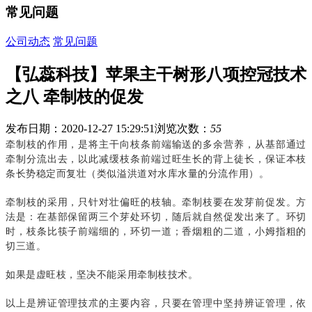
常见问题
公司动态
常见问题
【弘蕊科技】苹果主干树形八项控冠技术
之八 牵制枝的促发
发布日期：2020-12-27 15:29:51
浏览次数：
55
牵制枝的作用，是将主干向枝条前端输送的多余营养，从基部通过
牵制分流出去，以此减缓枝条前端过旺生长的背上徒长，保证本枝
条长势稳定而复壮（类似溢洪道对水库水量的分流作用）。
牵制枝的采用，只针对壮偏旺的枝轴。牵制枝要在发芽前促发。方
法是：在基部保留两三个芽处环切，随后就自然促发出来了。环切
时，枝条比筷子前端细的，环切一道；香烟粗的二道，小姆指粗的
切三道。
如果是虚旺枝，坚决不能采用牵制枝技术。
以上是辨证管理技朮的主要内容，只要在管理中坚持辨证管理，依