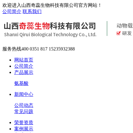
欢迎进入山西奇蕊生物科技有限公司官方网站！
公司简介
联系我们
服务热线
400 0351 817 15235932388
网站首页
公司简介
产品展示
氨基酸
新闻中心
公司动态
常见问题
荣誉资质
案例展示