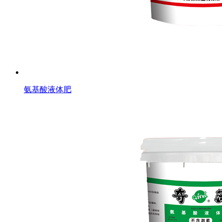
氨基酸液体肥